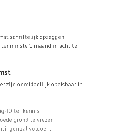
mst schriftelijk opzeggen.
n tenminste 1 maand in acht te
omst
r zijn onmiddellijk opeisbaar in
ig-IO ter kennis
ede grond te vrezen
htingen zal voldoen;