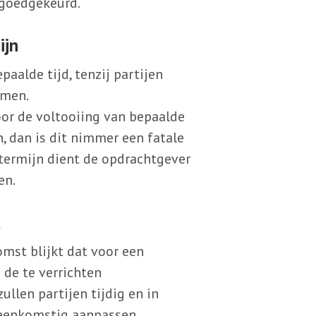
 goedgekeurd.
ijn
alde tijd, tenzij partijen
omen.
oor de voltooiing van bepaalde
dan is dit nimmer een fatale
stermijn dient de opdrachtgever
en.
t
omst blijkt dat voor een
 de te verrichten
ullen partijen tijdig en in
eenkomstig aanpassen.